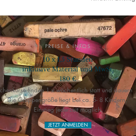
PREISE & INFOS
10 x 1,5 Stunden
inklusive Material und MwSt.
180 €
chenkurse finden 1 x wöchentlich statt und dauern 
Die Gruppengröße liegt bei ca. 5- 8 Kindern.
Einstieg jederzeit möglich.
JETZT ANMELDEN