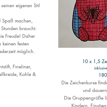
 seinen eigenen Stil
.
oll Spaß machen,
 Stunden braucht.
die Freude! Daher
 keinen festen
jederzeit möglich.
10 x 1,5 Z
tstift, Fineliner,
inklusiv
tellkreide, Kohle &
180
Die Zeichenkurse find
und dauern
Die Gruppengröße l
Kindern. Einstieg