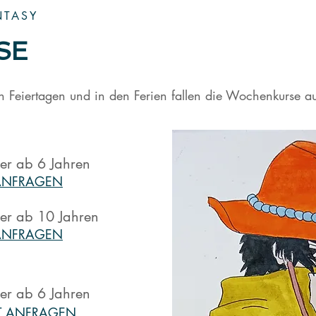
NTASY
SE
n Feiertagen und in den Ferien fallen die Wochenkurse au
der ab 6 Jahren
 ANFRAGEN
der ab 10 Jahren
A
NFRA
GEN
der ab 6 Jahren
T ANFR
AGEN