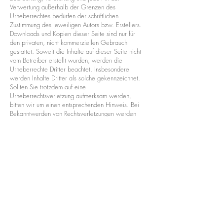
Verwertung außerhalb der Grenzen des
Urheberrechtes bedürfen der schriftlichen
Zustimmung des jeweiligen Autors bzw. Erstellers.
Downloads und Kopien dieser Seite sind nur für
den privaten, nicht kommerziellen Gebrauch
gestattet. Soweit die Inhalte auf dieser Seite nicht
vom Betreiber erstellt wurden, werden die
Urheberrechte Dritter beachtet. Insbesondere
werden Inhalte Dritter als solche gekennzeichnet.
Sollten Sie trotzdem auf eine
Urheberrechtsverletzung aufmerksam werden,
bitten wir um einen entsprechenden Hinweis. Bei
Bekanntwerden von Rechtsverletzungen werden
wir derartige Inhalte umgehend entfernen.
Datenschutz
Die Nutzung unserer Webseite ist in der Regel
ohne Angabe personenbezogener Daten möglich.
Soweit auf unseren Seiten personenbezogene
Daten (beispielsweise Name, Anschrift oder
eMail-Adressen) erhoben werden, erfolgt dies,
soweit möglich, stets auf freiwilliger Basis. Diese
Daten werden ohne Ihre ausdrückliche
Zustimmung nicht an Dritte weitergegeben.
Wir weisen darauf hin, dass die